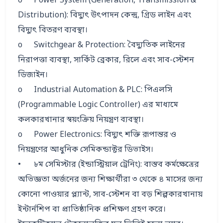
o	Power System (Generation, Transmission & 
Distribution): বিদ্যুৎ উৎপাদন কেন্দ্র, গ্রিড লাইন এবং 
বিদ্যুৎ বিতরণ ব্যবস্থা।

o	Switchgear & Protection: বৈদ্যুতিক লাইনের 
নিরাপত্তা ব্যবস্থা, সার্কিট ব্রেকার, রিলে এবং সাব-স্টেশন 
ডিজাইন।

o	Industrial Automation & PLC: পিএলসি 
(Programmable Logic Controller) এর মাধ্যমে 
কলকারখানার স্বয়ংক্রিয় নিয়ন্ত্রণ ব্যবস্থা।

o	Power Electronics: বিদ্যুৎ শক্তি রূপান্তর ও 
নিয়ন্ত্রণের আধুনিক সেমিকন্ডাক্টর ডিভাইস।

•	৮ম সেমিস্টার (ইন্ডাস্ট্রিয়াল ট্রেনিং): বাস্তব কর্মক্ষেত্রের 
অভিজ্ঞতা অর্জনের জন্য শিক্ষার্থীরা ৩ থেকে ৪ মাসের জন্য 
কোনো পাওয়ার প্ল্যান্ট, সাব-স্টেশন বা বড় শিল্পকারখানায় 
ইন্টার্নশিপ বা প্রাতিষ্ঠানিক প্রশিক্ষণ গ্রহণ করে।
