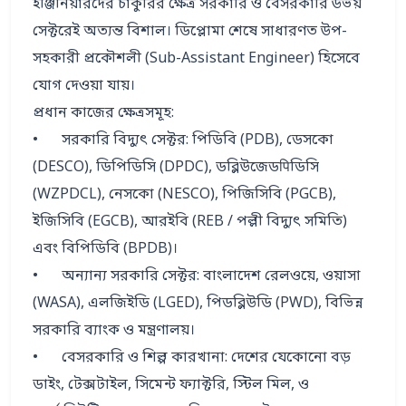
ইঞ্জিনিয়ারদের চাকুরির ক্ষেত্র সরকারি ও বেসরকারি উভয় 
সেক্টরেই অত্যন্ত বিশাল। ডিপ্লোমা শেষে সাধারণত উপ-
সহকারী প্রকৌশলী (Sub-Assistant Engineer) হিসেবে 
যোগ দেওয়া যায়।

প্রধান কাজের ক্ষেত্রসমূহ:

•	সরকারি বিদ্যুৎ সেক্টর: পিডিবি (PDB), ডেসকো 
(DESCO), ডিপিডিসি (DPDC), ডব্লিউজেডपिডিসি 
(WZPDCL), নেসকো (NESCO), পিজিসিবি (PGCB), 
ইজিসিবি (EGCB), আরইবি (REB / পল্লী বিদ্যুৎ সমিতি) 
এবং বিপিডিবি (BPDB)।

•	অন্যান্য সরকারি সেক্টর: বাংলাদেশ রেলওয়ে, ওয়াসা 
(WASA), এলজিইডি (LGED), পিডব্লিউডি (PWD), বিভিন্ন 
সরকারি ব্যাংক ও মন্ত্রণালয়।

•	বেসরকারি ও শিল্প কারখানা: দেশের যেকোনো বড় 
ডাইং, টেক্সটাইল, সিমেন্ট ফ্যাক্টরি, স্টিল মিল, ও 