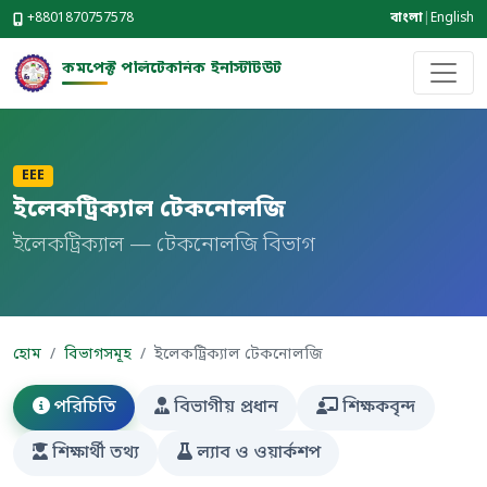
+8801870757578
বাংলা
|
English
কমপেক্ট পলিটেকনিক ইনস্টিটিউট
EEE
ইলেকট্রিক্যাল টেকনোলজি
ইলেকট্রিক্যাল — টেকনোলজি বিভাগ
হোম
বিভাগসমূহ
ইলেকট্রিক্যাল টেকনোলজি
পরিচিতি
বিভাগীয় প্রধান
শিক্ষকবৃন্দ
শিক্ষার্থী তথ্য
ল্যাব ও ওয়ার্কশপ