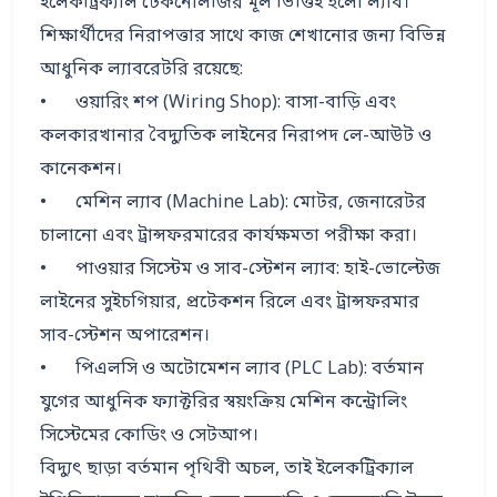
ইলেকট্রিক্যাল টেকনোলজির মূল ভিত্তিই হলো ল্যাব। 
শিক্ষার্থীদের নিরাপত্তার সাথে কাজ শেখানোর জন্য বিভিন্ন 
আধুনিক ল্যাবরেটরি রয়েছে:

•	ওয়ারিং শপ (Wiring Shop): বাসা-বাড়ি এবং 
কলকারখানার বৈদ্যুতিক লাইনের নিরাপদ লে-আউট ও 
কানেকশন।

•	মেশিন ল্যাব (Machine Lab): মোটর, জেনারেটর 
চালানো এবং ট্রান্সফরমারের কার্যক্ষমতা পরীক্ষা করা।

•	পাওয়ার সিস্টেম ও সাব-স্টেশন ল্যাব: হাই-ভোল্টেজ 
লাইনের সুইচগিয়ার, প্রটেকশন রিলে এবং ট্রান্সফরমার 
সাব-স্টেশন অপারেশন।

•	পিএলসি ও অটোমেশন ল্যাব (PLC Lab): বর্তমান 
যুগের আধুনিক ফ্যাক্টরির স্বয়ংক্রিয় মেশিন কন্ট্রোলিং 
সিস্টেমের কোডিং ও সেটআপ।

বিদ্যুৎ ছাড়া বর্তমান পৃথিবী অচল, তাই ইলেকট্রিক্যাল 